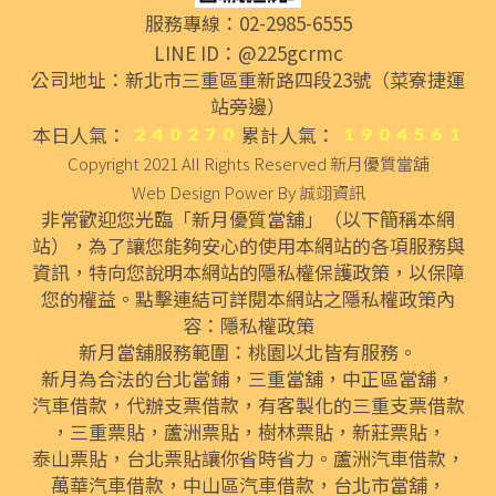
服務專線：02-2985-6555
LINE ID：@225gcrmc
公司地址：新北市三重區重新路四段23號（菜寮捷運
站旁邊）
本日人氣：
累計人氣：
Copyright 2021 All Rights Reserved
新月優質當舖
Web Design Power By
誠翊資訊
非常歡迎您光臨「新月優質當舖」（以下簡稱本網
站），為了讓您能夠安心的使用本網站的各項服務與
資訊，特向您說明本網站的隱私權保護政策，以保障
您的權益。點擊連結可詳閱本網站之隱私權政策內
容：
隱私權政策
新月當舖服務範圍：桃園以北皆有服務。
新月為合法的
台北當鋪
，
三重當舖
，
中正區當舖
，
汽車借款
，代辦
支票借款
，有客製化的
三重支票借款
，
三重票貼
，
蘆洲票貼
，
樹林票貼
，
新莊票貼
，
泰山票貼
，
台北票貼
讓你省時省力。
蘆洲汽車借款
，
萬華汽車借款
，
中山區汽車借款
，
台北市當舖
，