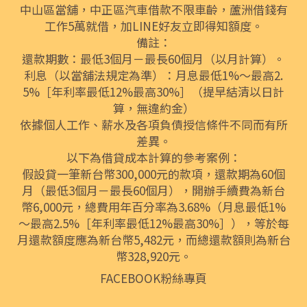
中山區當舖
，
中正區汽車借款
不限車齡，
蘆洲借錢
有
工作5萬就借，加LINE好友立即得知額度。
備註：
還款期數：最低3個月－最長60個月（以月計算）。
利息（以當舖法規定為準）：月息最低1%～最高2.
5%［年利率最低12%最高30%］（提早結清以日計
算，無違約金）
依據個人工作、薪水及各項負債授信條件不同而有所
差異。
以下為借貸成本計算的參考案例：
假設貸一筆新台幣300,000元的款項，還款期為60個
月（最低3個月－最長60個月），開辦手續費為新台
幣6,000元，總費用年百分率為3.68%（月息最低1%
～最高2.5%［年利率最低12%最高30%］），等於每
月還款額度應為新台幣5,482元，而總還款額則為新台
幣328,920元。
FACEBOOK粉絲專頁