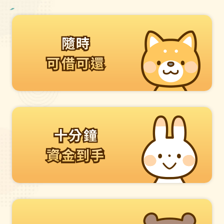
隨時
隨時
可借可還
可借可還
十分鐘
十分鐘
資金到手
資金到手