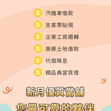
汽機車借款
支客票貼現
企業工商週轉
房屋土地借款
代償降息
精品典當質借
新月優質當舖
新月優質當舖
您最可靠的夥伴
您最可靠的夥伴