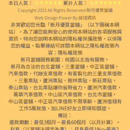
本日人氣：
累計人氣：
Copyright 2021 All Rights Reserved
新月優質當舖
Web Design Power By
誠翊資訊
非常歡迎您光臨「新月優質當舖」（以下簡稱本網
站），為了讓您能夠安心的使用本網站的各項服務與
資訊，特向您說明本網站的隱私權保護政策，以保障
您的權益。點擊連結可詳閱本網站之隱私權政策內
容：
隱私權政策
新月當舖服務範圍：桃園以北皆有服務。
新月為合法的
台北當鋪
，
三重當舖
，
中正區當舖
，
汽車借款
，代辦
支票借款
，有客製化的
三重支票借款
，
三重票貼
，
蘆洲票貼
，
樹林票貼
，
新莊票貼
，
泰山票貼
，
台北票貼
讓你省時省力。
蘆洲汽車借款
，
萬華汽車借款
，
中山區汽車借款
，
台北市當舖
，
中山區當舖
，
中正區汽車借款
不限車齡，
蘆洲借錢
有
工作5萬就借，加LINE好友立即得知額度。
備註：
還款期數：最低3個月－最長60個月（以月計算）。
利息（以當舖法規定為準）：月息最低1%～最高2.