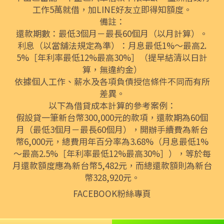
工作5萬就借，加LINE好友立即得知額度。
備註：
還款期數：最低3個月－最長60個月（以月計算）。
利息（以當舖法規定為準）：月息最低1%～最高2.
5%［年利率最低12%最高30%］（提早結清以日計
算，無違約金）
依據個人工作、薪水及各項負債授信條件不同而有所
差異。
以下為借貸成本計算的參考案例：
假設貸一筆新台幣300,000元的款項，還款期為60個
月（最低3個月－最長60個月），開辦手續費為新台
幣6,000元，總費用年百分率為3.68%（月息最低1%
～最高2.5%［年利率最低12%最高30%］），等於每
月還款額度應為新台幣5,482元，而總還款額則為新台
幣328,920元。
FACEBOOK粉絲專頁