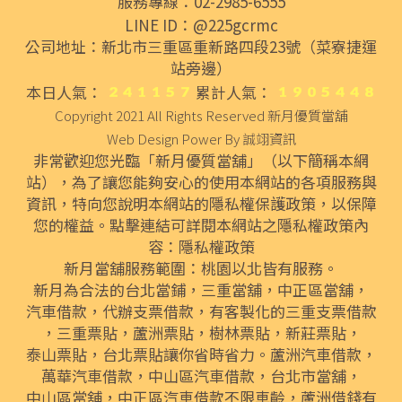
服務專線：02-2985-6555
LINE ID：@225gcrmc
公司地址：新北市三重區重新路四段23號（菜寮捷運
站旁邊）
本日人氣：
累計人氣：
Copyright 2021 All Rights Reserved
新月優質當舖
Web Design Power By
誠翊資訊
非常歡迎您光臨「新月優質當舖」（以下簡稱本網
站），為了讓您能夠安心的使用本網站的各項服務與
資訊，特向您說明本網站的隱私權保護政策，以保障
您的權益。點擊連結可詳閱本網站之隱私權政策內
容：
隱私權政策
新月當舖服務範圍：桃園以北皆有服務。
新月為合法的
台北當鋪
，
三重當舖
，
中正區當舖
，
汽車借款
，代辦
支票借款
，有客製化的
三重支票借款
，
三重票貼
，
蘆洲票貼
，
樹林票貼
，
新莊票貼
，
泰山票貼
，
台北票貼
讓你省時省力。
蘆洲汽車借款
，
萬華汽車借款
，
中山區汽車借款
，
台北市當舖
，
中山區當舖
，
中正區汽車借款
不限車齡，
蘆洲借錢
有